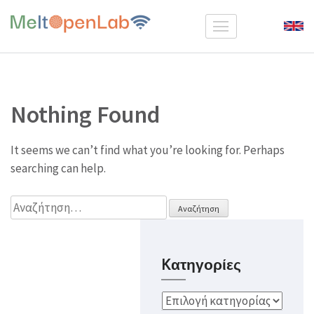
Skip
to
MeltOpenLab
content
(Press
Enter)
Nothing Found
It seems we can’t find what you’re looking for. Perhaps
searching can help.
Αναζήτηση
για:
Kατηγορίες
Kατηγορίες