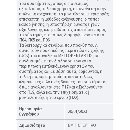
του συστήματος, όπως ο διαθέσιμος
εξοπλισμός τελικού χρήστη, η συναίνεση στην
επώνυμη ανίχνευση, τα μοντέλα συμπεριφοράς
επισκέπτη, η μέθοδος ανίχνευσης, ο τύπος
καθοδήγησης, η υποστήριξη δυνατοτήτων
αξιολόγησης κ.α. με βάση τις απαιτήσεις προς
το σύστημα, έτσι όπως διαμορφώνονται στα
Π04, Π05 και Π06.
Τα λειτουργικά σενάρια που προκύπτουν,
συνιστούν πρακτικά τις περιπτώσεις χρήσης
(UCs) του συνολικού MELTOPENLAB ΠΣ, σε
συνδυασμό με την διάδραση των κατά
περίπτωση εμπλεκόμενων χρηστών του
συστήματος και με βάση αυτά, δομούνται, η
τελική παραμετροποίηση και οι τελικές
κλιμακωτές πιλοτικές δοκιμές του συστήματος,
όπως αναλύονται στο Π17 και αξιολογούνται
στο Π19, αλλά και την επιχειρηματική
μοντελοποίηση του έργου (Π22).
Ημερομηνία
20/01/2023
Εγγράφου
Δημοσιότητα
ΕΜΠΙΣΤΕΥΤΙΚΟ