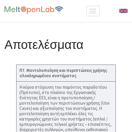
Skip
to
MeltOpenLab
content
(Press
Enter)
Αποτελέσματα
Π7. Μοντελοποίηση και περιπτώσεις χρήσης
ολοκληρωμένου συστήματος
Η κύρια στόχευση του παρόντος παραδοτέου
(Πρότυπο), στο πλαίσιο της Εργασιακής
Ενότητας ΕΕ3, είναι η προτυποποίηση /
μοντελοποίηση των περιπτώσεων χρήσης (Use
Cases) και αξιοποίησης του συστήματος. Η
μοντελοποίηση αυτή εμπλέκει όλες τις
κατηγορίες χρηστών του συστήματος (απλοί /
εμπειρογνώμονες τελικοί χρήστες – επισκέπτες,
διαχειριστές συλλογών, υπεύθυνοι εκθεσιακού