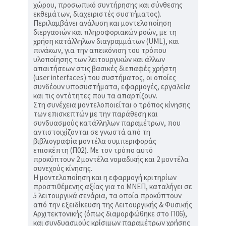
χώρου, προσωπικό συντήρησης και σύνθεσης
εκθεμάτων, διαχειριστές συστήματος).
Περιλαμβάνει ανάλυση και μοντελοποίηση
διεργασιών και πληροφοριακών ροών, με τη
χρήση κατάλληλων διαγραμμάτων (UML), και
πινάκων, για την απεικόνιση του τρόπου
υλοποίησης των λειτουργικών και άλλων
απαιτήσεων στις βασικές διεπαφές χρήστη
(user interfaces) του συστήματος, οι οποίες
συνδέουν υποσυστήματα, εφαρμογές, εργαλεία
και τις οντότητες που τα απαρτίζουν.
Στη συνέχεια μοντελοποιείται ο τρόπος κίνησης
των επισκεπτών με την παράθεση και
συνδυασμούς κατάλληλων παραμέτρων, που
αντιστοιχίζονται σε γνωστά από τη
βιβλιογραφία μοντέλα συμπεριφοράς
επισκέπτη (Π02). Με τον τρόπο αυτό
προκύπτουν 2 μοντέλα νομαδικής και 2 μοντέλα
συνεχούς κίνησης.
Η μοντελοποίηση και η εφαρμογή κριτηρίων
προστιθέμενης αξίας για το ΜΝΕΠ, καταλήγει σε
5 λειτουργικά σενάρια, τα οποία προκύπτουν
από την εξειδίκευση της Λειτουργικής & Φυσικής
Αρχιτεκτονικής (όπως διαμορφώθηκε στο Π06),
και συνδυασμούς κρίσιμων παραμέτρων χρήσης