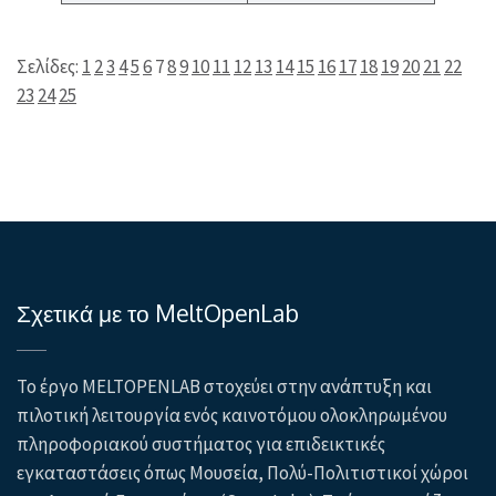
Σελίδες:
1
2
3
4
5
6
7
8
9
10
11
12
13
14
15
16
17
18
19
20
21
22
23
24
25
Σχετικά με το MeltOpenLab
Το έργο MELTOPENLAB στοχεύει στην ανάπτυξη και
πιλοτική λειτουργία ενός καινοτόμου ολοκληρωμένου
πληροφοριακού συστήματος για επιδεικτικές
εγκαταστάσεις όπως Μουσεία, Πολύ-Πολιτιστικοί χώροι