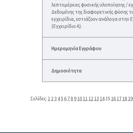
λεπτομέρειες φυσικής υλοποίησης / 
Δεδομένης της διαφορετικής φύσης τω
εγχειρίδια, εστιάζουν ανάλογα στην Ε
(Εγχειρίδιο Α).
Ημερομηνία Εγγράφου
Δημοσιότητα
Σελίδες:
1
2
3
4
5
6
7
8
9
10
11
12
13
14
15
16
17
18
19