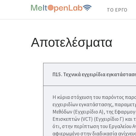
ΤΟ ΕΡΓΟ
MeltOpen
Skip
to
Αποτελέσματα
content
(Press
Enter)
Π15. Τεχνικά εγχειρίδια εγκατάστα
Η κύρια στόχευση του παρόντος παραδ
εγχειριδίων εγκατάστασης, παραμετ
Μεθόδων (Εγχειρίδιο Α), της Εφαρμογ
Επισκεπτών (VCT) (Εγχειρίδιο Γ) και
ότι, στην περίπτωση του Εργαλείου Α
αφιερωμένο στην διαδικασία ανίχνευση