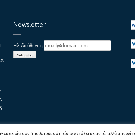
Newsletter
η
Ηλ. διεύθυνση
Subscribe
ια
ν
ων
ς
ν εμπειρία σας. Υποθέτουμε ότι είστε εντάξει με αυτό, αλλά μπορείτε